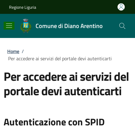
Salta al contenuto principale
Skip to footer content
Regione Liguria
Comune di Diano Arentino
Briciole di pane
Home
/
Per accedere ai servizi del portale devi autenticarti
Per accedere ai servizi del
portale devi autenticarti
Autenticazione con SPID