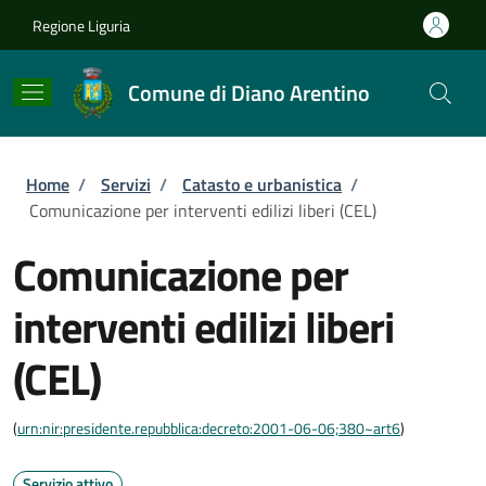
Salta al contenuto principale
Skip to footer content
Regione Liguria
Comune di Diano Arentino
Briciole di pane
Home
/
Servizi
/
Catasto e urbanistica
/
Comunicazione per interventi edilizi liberi (CEL)
Comunicazione per
interventi edilizi liberi
(CEL)
(
urn:nir:presidente.repubblica:decreto:2001-06-06;380~art6
)
Servizio attivo