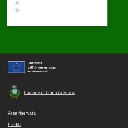
Valuta 2 stelle su 5
Valuta 1 stelle su 5
Comune di Diano Arentino
Footer menu
Area riservata
Crediti