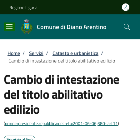
Salta al contenuto principale
Skip to footer content
Regione Liguria
Comune di Diano Arentino
Briciole di pane
Home
/
Servizi
/
Catasto e urbanistica
/
Cambio di intestazione del titolo abilitativo edilizio
Cambio di intestazione
del titolo abilitativo
edilizio
(
urn:nir:presidente.repubblica:decreto:2001-06-06;380~art11
)
Servizio attivo