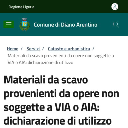
Salta al contenuto principale
Skip to footer content
Regione Liguria
Comune di Diano Arentino
Briciole di pane
Home
/
Servizi
/
Catasto e urbanistica
/
Materiali da scavo provenienti da opere non soggette a
VIA o AIA: dichiarazione di utilizzo
Materiali da scavo
provenienti da opere non
soggette a VIA o AIA:
dichiarazione di utilizzo