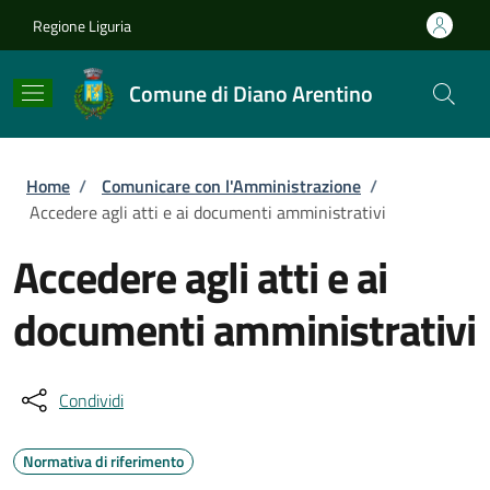
Salta al contenuto principale
Skip to footer content
Regione Liguria
Comune di Diano Arentino
Briciole di pane
Home
/
Comunicare con l'Amministrazione
/
Accedere agli atti e ai documenti amministrativi
Accedere agli atti e ai
documenti amministrativi
Condividi
Normativa di riferimento