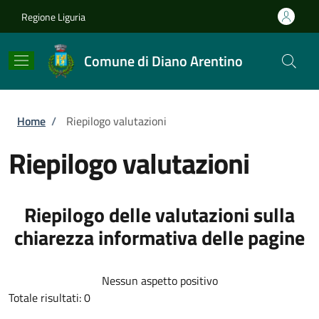
Salta al contenuto principale
Skip to footer content
Regione Liguria
Comune di Diano Arentino
Briciole di pane
Home
/
Riepilogo valutazioni
Riepilogo valutazioni
Riepilogo delle valutazioni sulla
chiarezza informativa delle pagine
Nessun aspetto positivo
Totale risultati: 0