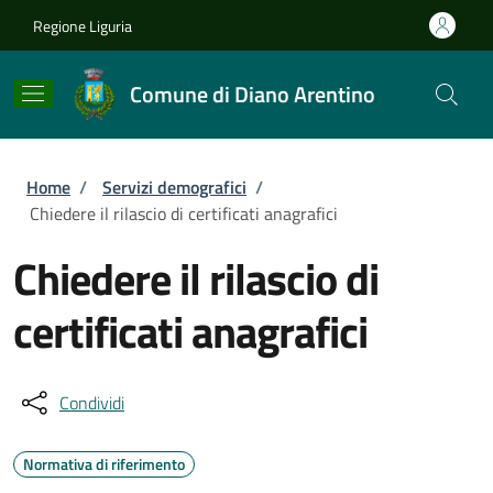
Salta al contenuto principale
Skip to footer content
Regione Liguria
Comune di Diano Arentino
Briciole di pane
Home
/
Servizi demografici
/
Chiedere il rilascio di certificati anagrafici
Chiedere il rilascio di
certificati anagrafici
Condividi
Normativa di riferimento