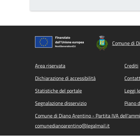
Comune di D
Footer menu
Area riservata
Crediti
Dichiarazione di accessibilità
Contatt
Statistiche del portale
Leggi l
Segnalazione disservizio
Piano d
Comune di Diano Arentino - Partita IVA dell'amm
comunedianoarentino@legalmail.it