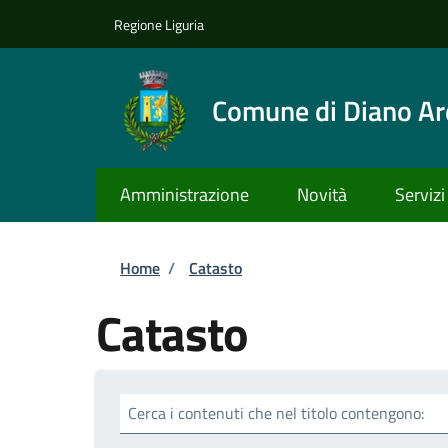
Salta al contenuto principale
Skip to footer content
Regione Liguria
Comune di Diano Ar
Amministrazione
Novità
Servizi
Briciole di pane
Home
/
Catasto
Catasto
Cerca i contenuti che nel titolo contengono: