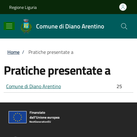
Salta al contenuto principale
Skip to footer content
Regione Liguria
Comune di Diano Arentino
Briciole di pane
Home
/
Pratiche presentate a
Pratiche presentate a
Comune di Diano Arentino
25