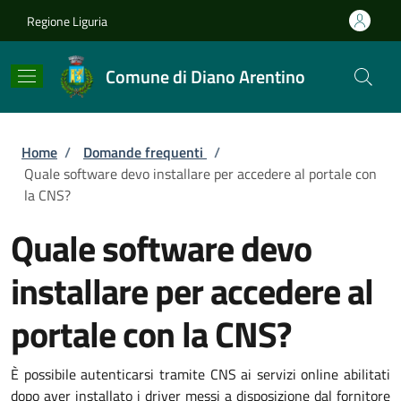
Salta al contenuto principale
Skip to footer content
Regione Liguria
Comune di Diano Arentino
Briciole di pane
Home
/
Domande frequenti
/
Quale software devo installare per accedere al portale con
la CNS?
Quale software devo
installare per accedere al
portale con la CNS?
È possibile autenticarsi tramite CNS ai servizi online abilitati
dopo aver installato i driver messi a disposizione dal fornitore