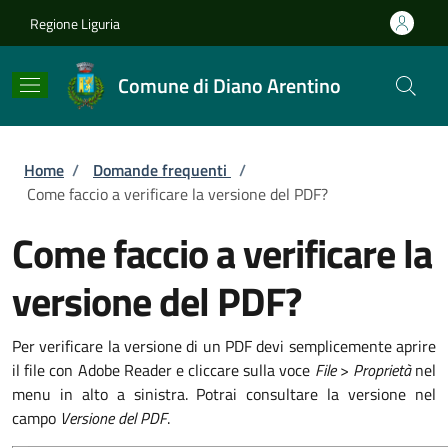
Salta al contenuto principale
Skip to footer content
Regione Liguria
Comune di Diano Arentino
Briciole di pane
Home
/
Domande frequenti
/
Come faccio a verificare la versione del PDF?
Come faccio a verificare la
versione del PDF?
Per verificare la versione di un PDF devi semplicemente aprire
il file con Adobe Reader e cliccare sulla voce
File
>
Proprietà
nel
menu in alto a sinistra. Potrai consultare la versione nel
campo
Versione del PDF
.