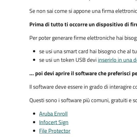
Se non sai come si appone una firma elettroni
Prima di tutto ti occorre un dispositivo di fi
Per poter generare firme elettroniche hai biso
se usi una smart card hai bisogno che al 
se usi un token USB devi
inserirlo in una d
... poi devi aprire il software che preferisci p
Il software deve essere in grado di interagire c
Questi sono i software più comuni, gratuiti e sca
Aruba Enroll
Infocert Sign
File Protector