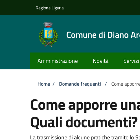
Salta al contenuto principale
Skip to footer content
Regione Liguria
Comune di Diano Ar
Amministrazione
Novità
Servizi
Briciole di pane
Home
/
Domande frequenti
/
Come apporre 
Come apporre una 
Quali documenti? 
La trasmissione di alcune pratiche tramite lo S