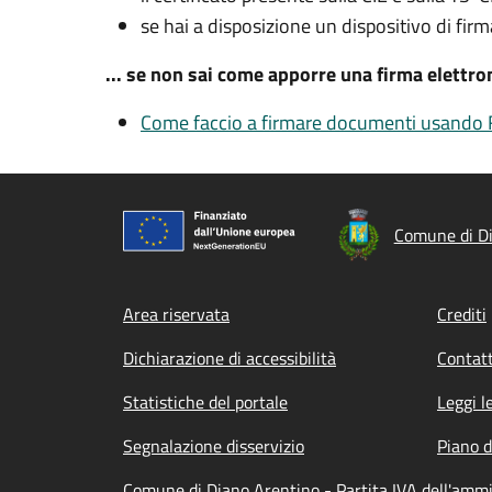
se hai a disposizione un dispositivo di firm
... se non sai come apporre una firma elettr
Come faccio a firmare documenti usando F
Comune di D
Footer menu
Area riservata
Crediti
Dichiarazione di accessibilità
Contatt
Statistiche del portale
Leggi l
Segnalazione disservizio
Piano d
Comune di Diano Arentino - Partita IVA dell'amm