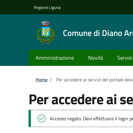
Salta al contenuto principale
Skip to footer content
Regione Liguria
Comune di Diano Ar
Amministrazione
Novità
Servizi
Briciole di pane
Home
/
Per accedere ai servizi del portale dev
Per accedere ai se
Messaggio di stato
Accesso negato. Devi effettuare il login 