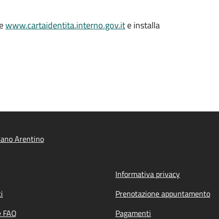
le
www.cartaidentita.interno.gov.it
e installa
iano Arentino
Informativa privacy
i
Prenotazione appuntamento
e FAQ
Pagamenti