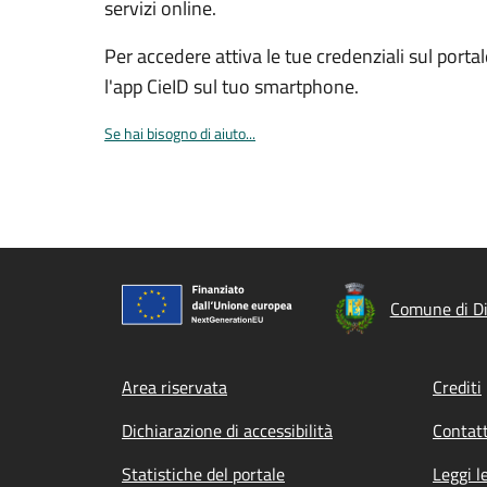
servizi online.
Per accedere attiva le tue credenziali sul porta
l'app CieID sul tuo smartphone.
Se hai bisogno di aiuto...
Comune di D
Footer menu
Area riservata
Crediti
Dichiarazione di accessibilità
Contatt
Statistiche del portale
Leggi l