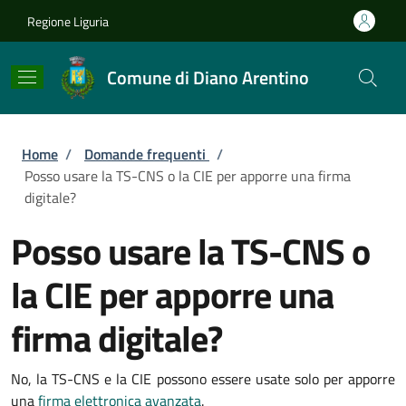
Salta al contenuto principale
Skip to footer content
Regione Liguria
Comune di Diano Arentino
Briciole di pane
Home
/
Domande frequenti
/
Posso usare la TS-CNS o la CIE per apporre una firma
digitale?
Posso usare la TS-CNS o
la CIE per apporre una
firma digitale?
No, la TS-CNS e la CIE possono essere usate solo per apporre
una
firma elettronica avanzata
.