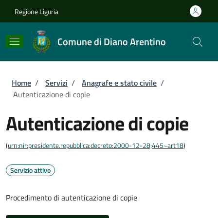
Salta al contenuto principale
Skip to footer content
Regione Liguria
Comune di Diano Arentino
Briciole di pane
Home
/
Servizi
/
Anagrafe e stato civile
/
Autenticazione di copie
Autenticazione di copie
(
urn:nir:presidente.repubblica:decreto:2000-12-28;445~art18
)
Servizio attivo
Procedimento di autenticazione di copie