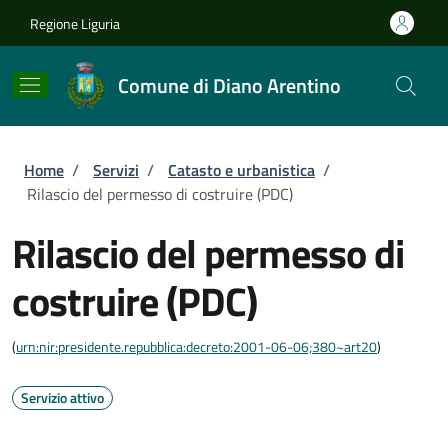
Salta al contenuto principale
Skip to footer content
Regione Liguria
Comune di Diano Arentino
Briciole di pane
Home
/
Servizi
/
Catasto e urbanistica
/
Rilascio del permesso di costruire (PDC)
Rilascio del permesso di
costruire (PDC)
(
urn:nir:presidente.repubblica:decreto:2001-06-06;380~art20
)
Servizio attivo