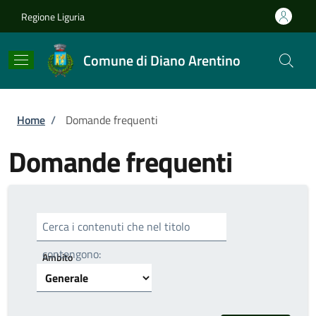
Salta al contenuto principale
Skip to footer content
Regione Liguria
Comune di Diano Arentino
Briciole di pane
Home
/
Domande frequenti
Domande frequenti
Cerca i contenuti che nel titolo
contengono:
Ambito